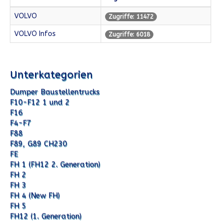
VOLVO
Zugriffe: 11472
VOLVO Infos
Zugriffe: 6018
Unterkategorien
Dumper Baustellentrucks
F10-F12 1 und 2
F16
F4-F7
F88
F89, G89 CH230
FE
FH 1 (FH12 2. Generation)
FH 2
FH 3
FH 4 (New FH)
FH 5
FH12 (1. Generation)