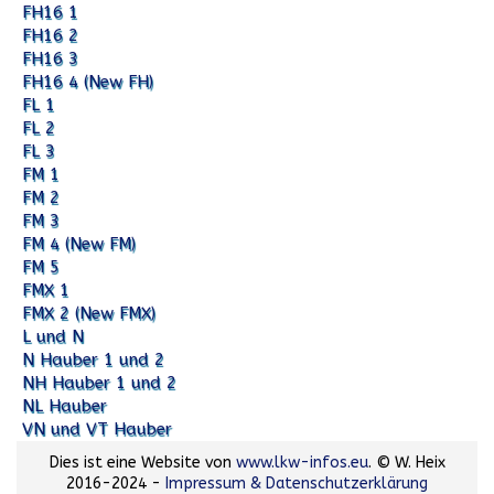
FH16 1
FH16 2
FH16 3
FH16 4 (New FH)
FL 1
FL 2
FL 3
FM 1
FM 2
FM 3
FM 4 (New FM)
FM 5
FMX 1
FMX 2 (New FMX)
L und N
N Hauber 1 und 2
NH Hauber 1 und 2
NL Hauber
VN und VT Hauber
Dies ist eine Website von
www.lkw-infos.eu
. © W. Heix
2016-2024 -
Impressum & Datenschutzerklärung