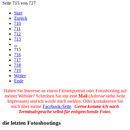
Seite 715 von 727
Start
Zurück
710
711
712
713
...
715
716
717
718
719
Weiter
Ende
Haben Sie Interesse an einem Firmenportrait oder Fotoshooting auf
meiner Website? Schreiben Sie mir eine
Mail
(Adresse siehe Seite
Impressum) und ich werde mich melden. Oder kontaktieren Sie
mich über meine
Facebook-Seite
.
Gerne komme ich nach
Terminabsprache selbst für entsprechende Fotos
.
die letzten Fotoshootings