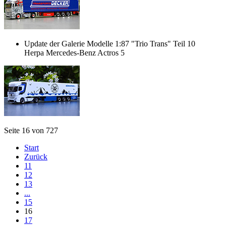
Update der Galerie Modelle 1:87 "Trio Trans" Teil 10
Herpa Mercedes-Benz Actros 5
Seite 16 von 727
Start
Zurück
11
12
13
...
15
16
17