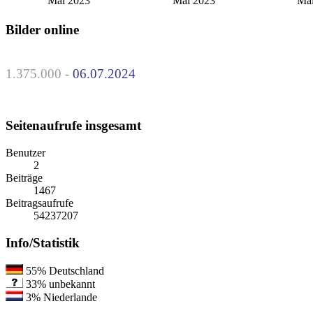
Mai 2023
Mai 2023
Mai
Bilder online
1.375.000 -
06.07.2024
Seitenaufrufe insgesamt
Benutzer
2
Beiträge
1467
Beitragsaufrufe
54237207
Info/Statistik
55%
Deutschland
33%
unbekannt
3%
Niederlande