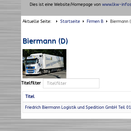
Dies ist eine Website/Homepage von
www.lkw-infos
Aktuelle Seite:
Startseite
Firmen B
Biermann (
Biermann (D)
Titelfilter
Titel
Friedrich Biermann Logistik und Spedition GmbH Teil 01