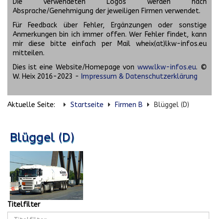
Die verwendeten Logos werden nach
Absprache/Genehmigung der jeweiligen Firmen verwendet.
Für Feedback über Fehler, Ergänzungen oder sonstige
Anmerkungen bin ich immer offen. Wer Fehler findet, kann
mir diese bitte einfach per Mail wheix(at)lkw-infos.eu
mitteilen.
Dies ist eine Website/Homepage von
www.lkw-infos.eu
. ©
W. Heix 2016-2023 -
Impressum & Datenschutzerklärung
Aktuelle Seite:
Startseite
Firmen B
Blüggel (D)
Blüggel (D)
Titelfilter