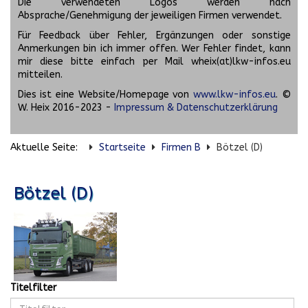
Die verwendeten Logos werden nach
Absprache/Genehmigung der jeweiligen Firmen verwendet.
Für Feedback über Fehler, Ergänzungen oder sonstige
Anmerkungen bin ich immer offen. Wer Fehler findet, kann
mir diese bitte einfach per Mail wheix(at)lkw-infos.eu
mitteilen.
Dies ist eine Website/Homepage von
www.lkw-infos.eu
. ©
W. Heix 2016-2023 -
Impressum & Datenschutzerklärung
Aktuelle Seite:
Startseite
Firmen B
Bötzel (D)
Bötzel (D)
Titelfilter