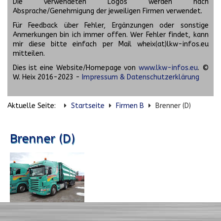
Die verwendeten Logos werden nach
Absprache/Genehmigung der jeweiligen Firmen verwendet.
Für Feedback über Fehler, Ergänzungen oder sonstige
Anmerkungen bin ich immer offen. Wer Fehler findet, kann
mir diese bitte einfach per Mail wheix(at)lkw-infos.eu
mitteilen.
Dies ist eine Website/Homepage von
www.lkw-infos.eu
. ©
W. Heix 2016-2023 -
Impressum & Datenschutzerklärung
Aktuelle Seite:
Startseite
Firmen B
Brenner (D)
Brenner (D)