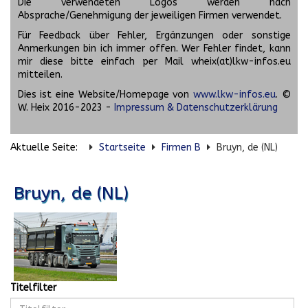
Die verwendeten Logos werden nach
Absprache/Genehmigung der jeweiligen Firmen verwendet.
Für Feedback über Fehler, Ergänzungen oder sonstige
Anmerkungen bin ich immer offen. Wer Fehler findet, kann
mir diese bitte einfach per Mail wheix(at)lkw-infos.eu
mitteilen.
Dies ist eine Website/Homepage von
www.lkw-infos.eu
. ©
W. Heix 2016-2023 -
Impressum & Datenschutzerklärung
Aktuelle Seite:
Startseite
Firmen B
Bruyn, de (NL)
Bruyn, de (NL)
Titelfilter