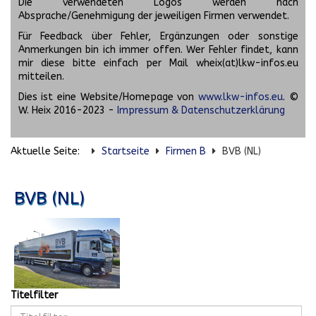
Die verwendeten Logos werden nach
Absprache/Genehmigung der jeweiligen Firmen verwendet.
Für Feedback über Fehler, Ergänzungen oder sonstige
Anmerkungen bin ich immer offen. Wer Fehler findet, kann
mir diese bitte einfach per Mail wheix(at)lkw-infos.eu
mitteilen.
Dies ist eine Website/Homepage von
www.lkw-infos.eu
. ©
W. Heix 2016-2023 -
Impressum & Datenschutzerklärung
Aktuelle Seite:
Startseite
Firmen B
BVB (NL)
BVB (NL)
Titelfilter