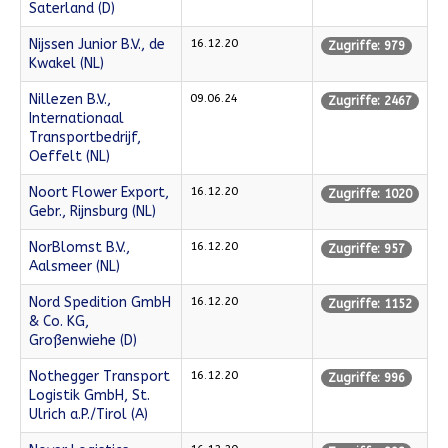
Saterland (D)
Nijssen Junior B.V., de
16.12.20
Zugriffe: 979
Kwakel (NL)
Nillezen B.V.,
09.06.24
Zugriffe: 2467
Internationaal
Transportbedrijf,
Oeffelt (NL)
Noort Flower Export,
16.12.20
Zugriffe: 1020
Gebr., Rijnsburg (NL)
NorBlomst B.V.,
16.12.20
Zugriffe: 957
Aalsmeer (NL)
Nord Spedition GmbH
16.12.20
Zugriffe: 1152
& Co. KG,
Großenwiehe (D)
Nothegger Transport
16.12.20
Zugriffe: 996
Logistik GmbH, St.
Ulrich a.P./Tirol (A)