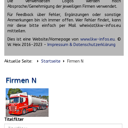
Die verwendeten Logos werden nach
Absprache/Genehmigung der jeweiligen Firmen verwendet.
Für Feedback über Fehler, Ergänzungen oder sonstige
Anmerkungen bin ich immer offen. Wer Fehler findet, kann
mir diese bitte einfach per Mail wheix(at)lkw-infos.eu
mitteilen.
Dies ist eine Website/Homepage von
www.lkw-infos.eu
. ©
W. Heix 2016-2023 -
Impressum & Datenschutzerklärung
Aktuelle Seite:
Startseite
Firmen N
Firmen N
Titelfilter