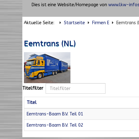
Dies ist eine Website/Homepage von
www.lkw-infos
Aktuelle Seite:
Startseite
Firmen E
Eemtrans (
Eemtrans (NL)
Titelfilter
Titel
Eemtrans-Baarn B.V. Teil 01
Eemtrans-Baarn B.V. Teil 02