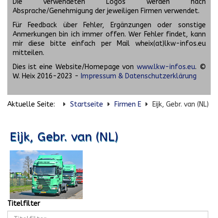
Die verwendeten Logos werden nach
Absprache/Genehmigung der jeweiligen Firmen verwendet.
Für Feedback über Fehler, Ergänzungen oder sonstige
Anmerkungen bin ich immer offen. Wer Fehler findet, kann
mir diese bitte einfach per Mail wheix(at)lkw-infos.eu
mitteilen.
Dies ist eine Website/Homepage von
www.lkw-infos.eu
. ©
W. Heix 2016-2023 -
Impressum & Datenschutzerklärung
Aktuelle Seite:
Startseite
Firmen E
Eijk, Gebr. van (NL)
Eijk, Gebr. van (NL)
Titelfilter