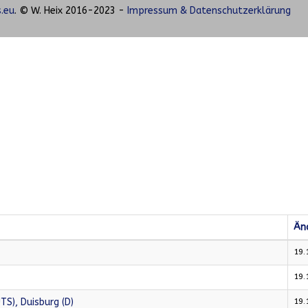
.eu
. © W. Heix 2016-2023 -
Impressum & Datenschutzerklärung
Än
19.
19.
S), Duisburg (D)
19.