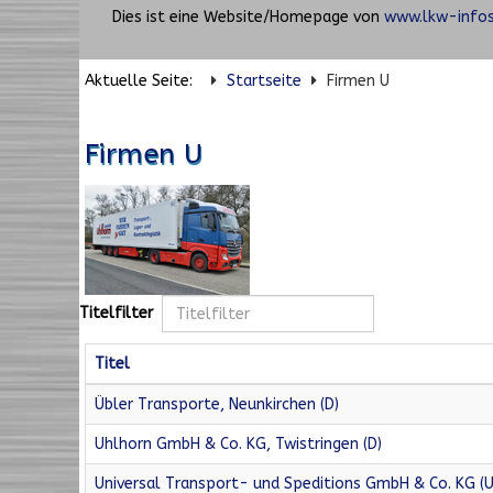
Dies ist eine Website/Homepage von
www.lkw-infos
Aktuelle Seite:
Startseite
Firmen U
Firmen U
Titelfilter
Titel
Übler Transporte, Neunkirchen (D)
Uhlhorn GmbH & Co. KG, Twistringen (D)
Universal Transport- und Speditions GmbH & Co. KG (UT