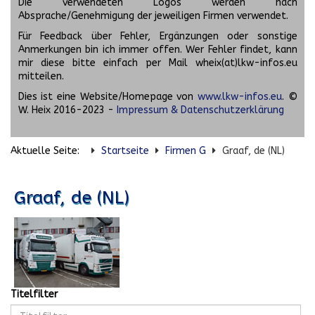
Die verwendeten Logos werden nach
Absprache/Genehmigung der jeweiligen Firmen verwendet.
Für Feedback über Fehler, Ergänzungen oder sonstige
Anmerkungen bin ich immer offen. Wer Fehler findet, kann
mir diese bitte einfach per Mail wheix(at)lkw-infos.eu
mitteilen.
Dies ist eine Website/Homepage von
www.lkw-infos.eu
. ©
W. Heix 2016-2023 -
Impressum & Datenschutzerklärung
Aktuelle Seite:
Startseite
Firmen G
Graaf, de (NL)
Graaf, de (NL)
Titelfilter