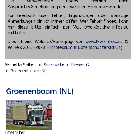
Die verwendeten Logos werden nach
Absprache/Genehmigung der jeweiligen Firmen verwendet.
Für Feedback über Fehler, Ergänzungen oder sonstige
Anmerkungen bin ich immer offen. Wer Fehler findet, kann
mir diese bitte einfach per Mail wheix(at)lkw-infos.eu
mitteilen.
Dies ist eine Website/Homepage von
www.lkw-infos.eu
. ©
W. Heix 2016-2023 -
Impressum & Datenschutzerklärung
Aktuelle Seite:
Startseite
Firmen G
Groenenboom (NL)
Groenenboom (NL)
Titelfilter