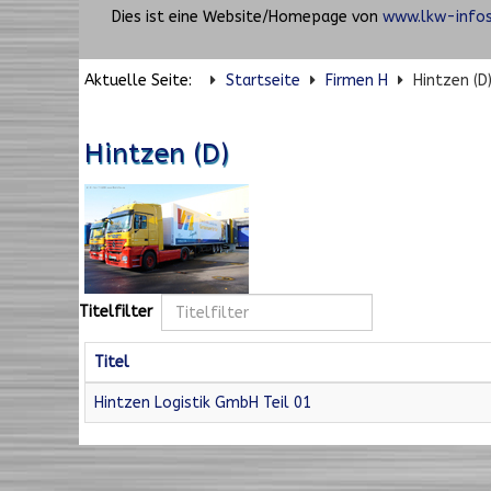
Dies ist eine Website/Homepage von
www.lkw-infos
Aktuelle Seite:
Startseite
Firmen H
Hintzen (D
Hintzen (D)
Titelfilter
Titel
Hintzen Logistik GmbH Teil 01