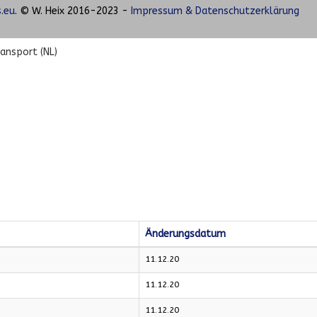
.eu
. © W. Heix 2016-2023 -
Impressum & Datenschutzerklärung
ansport (NL)
Änderungsdatum
11.12.20
11.12.20
11.12.20