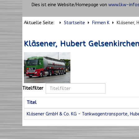
Dies ist eine Website/Homepage von
www.lkw-infos
Aktuelle Seite:
Startseite
Firmen K
Kläsener, 
Kläsener, Hubert Gelsenkirchen
Titelfilter
Titel
Kläsener GmbH & Co. KG - Tankwagentransporte, Hube