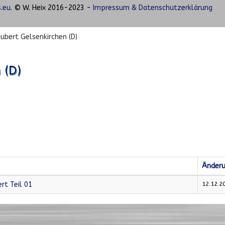
.eu
. © W. Heix 2016-2023 -
Impressum & Datenschutzerklärung
Hubert Gelsenkirchen (D)
 (D)
Änder
rt Teil 01
12.12.2