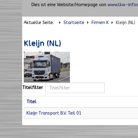
Dies ist eine Website/Homepage von
www.lkw-infos
Aktuelle Seite:
Startseite
Firmen K
Kleijn (NL)
Kleijn (NL)
Titelfilter
Titel
Kleijn Transport B.V. Teil 01