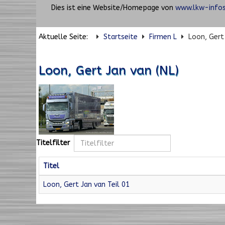
Dies ist eine Website/Homepage von
www.lkw-infos
Aktuelle Seite:
Startseite
Firmen L
Loon, Gert 
Loon, Gert Jan van (NL)
Titelfilter
Titel
Loon, Gert Jan van Teil 01