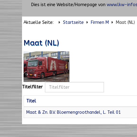
Dies ist eine Website/Homepage von
www.lkw-infos
Aktuelle Seite:
Startseite
Firmen M
Maat (NL)
Maat (NL)
Titelfilter
Titel
Maat & Zn. B.V. Bloemengroothandel, L. Teil 01