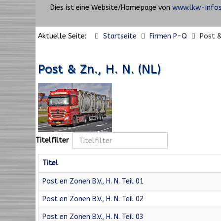
Dies ist eine Website/Homepage von
www.lkw-infos
Aktuelle Seite:
Startseite
Firmen P-Q
Post & 
Post & Zn., H. N. (NL)
Titelfilter
Titel
Post en Zonen B.V., H. N. Teil 01
Post en Zonen B.V., H. N. Teil 02
Post en Zonen B.V., H. N. Teil 03