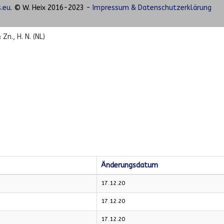
.eu
. © W. Heix 2016-2023 -
Impressum & Datenschutzerklärung
Zn., H. N. (NL)
Änderungsdatum
17.12.20
17.12.20
17.12.20