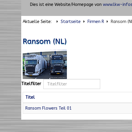
Dies ist eine Website/Homepage von
www.lkw-infos
Aktuelle Seite:
Startseite
Firmen R
Ransom (N
Ransom (NL)
Titelfilter
Titel
Ransom Flowers Teil 01