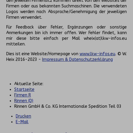
den jeweilen Firmensitz kommen direkt von den Websites der
Firmen oder aus bekannten Suchmaschinen. Die verwendeten
Logos werden nach Absprache/Genehmigung der jeweiligen
Firmen verwendet.
Für Feedback über Fehler, Ergänzungen oder sonstige
Anmerkungen bin ich immer offen. Wer Fehler findet, kann
mir diese bitte einfach per Mail wheix(at)lkw-infos.eu
mitteilen.
Dies ist eine Website/Homepage von
www.lkw-infos.eu
. © W.
Heix 2016-2023 -
Impressum & Datenschutzerklärung
Aktuelle Seite:
Startseite
Firmen R
Rinnen (D)
Rinnen GmbH & Co. KG Internationale Spedition Teil 03
Drucken
E-Mail