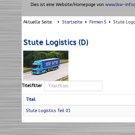
Dies ist eine Website/Homepage von
www.lkw-infos
Aktuelle Seite:
Startseite
Firmen S
Stute Logis
Stute Logistics (D)
Titelfilter
Titel
Stute Logistics Teil 01