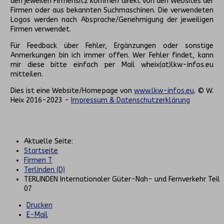
den jeweilen Firmensitz kommen direkt von den Websites der
Firmen oder aus bekannten Suchmaschinen. Die verwendeten
Logos werden nach Absprache/Genehmigung der jeweiligen
Firmen verwendet.
Für Feedback über Fehler, Ergänzungen oder sonstige
Anmerkungen bin ich immer offen. Wer Fehler findet, kann
mir diese bitte einfach per Mail wheix(at)lkw-infos.eu
mitteilen.
Dies ist eine Website/Homepage von
www.lkw-infos.eu
. © W.
Heix 2016-2023 -
Impressum & Datenschutzerklärung
Aktuelle Seite:
Startseite
Firmen T
Terlinden (D)
TERLINDEN Internationaler Güter-Nah- und Fernverkehr Teil
07
Drucken
E-Mail