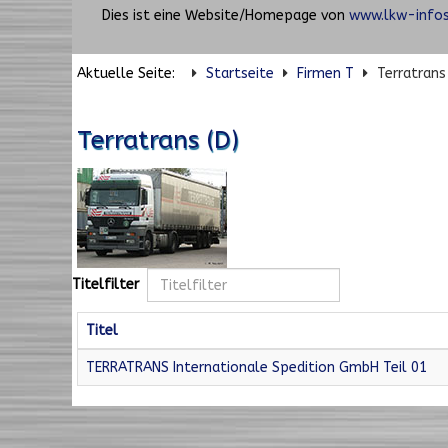
Dies ist eine Website/Homepage von
www.lkw-infos
Aktuelle Seite:
Startseite
Firmen T
Terratrans 
Terratrans (D)
Titelfilter
Titel
TERRATRANS Internationale Spedition GmbH Teil 01