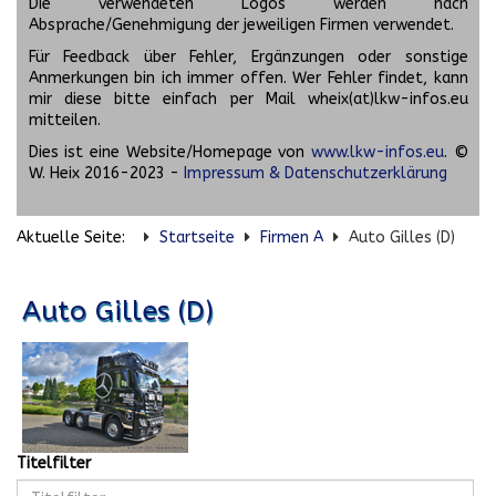
Die verwendeten Logos werden nach
Absprache/Genehmigung der jeweiligen Firmen verwendet.
Für Feedback über Fehler, Ergänzungen oder sonstige
Anmerkungen bin ich immer offen. Wer Fehler findet, kann
mir diese bitte einfach per Mail wheix(at)lkw-infos.eu
mitteilen.
Dies ist eine Website/Homepage von
www.lkw-infos.eu
. ©
W. Heix 2016-2023 -
Impressum & Datenschutzerklärung
Aktuelle Seite:
Startseite
Firmen A
Auto Gilles (D)
Auto Gilles (D)
Titelfilter