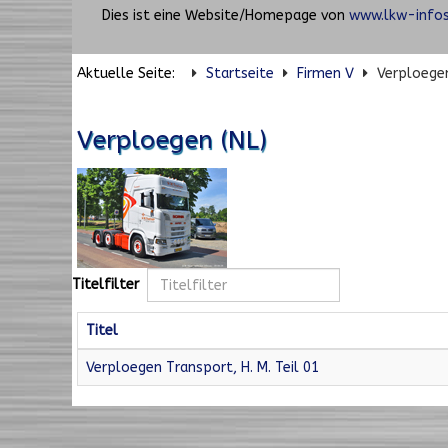
Dies ist eine Website/Homepage von
www.lkw-infos
Aktuelle Seite:
Startseite
Firmen V
Verploegen
Verploegen (NL)
Titelfilter
Titel
Verploegen Transport, H. M. Teil 01