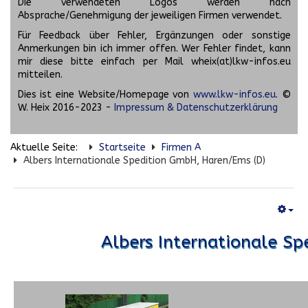
Die verwendeten Logos werden nach
Absprache/Genehmigung der jeweiligen Firmen verwendet.
Für Feedback über Fehler, Ergänzungen oder sonstige
Anmerkungen bin ich immer offen. Wer Fehler findet, kann
mir diese bitte einfach per Mail wheix(at)lkw-infos.eu
mitteilen.
Dies ist eine Website/Homepage von
www.lkw-infos.eu
. ©
W. Heix 2016-2023 -
Impressum & Datenschutzerklärung
Aktuelle Seite:
Startseite
Firmen A
Albers Internationale Spedition GmbH, Haren/Ems (D)
Albers Internationale S