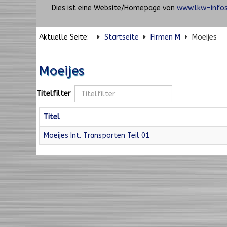
Dies ist eine Website/Homepage von
www.lkw-infos
Aktuelle Seite:
Startseite
Firmen M
Moeijes
Moeijes
Titelfilter
Titel
Moeijes Int. Transporten Teil 01