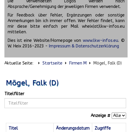
Die verwendeten Logos werden nach
Absprache/Genehmigung der jeweiligen Firmen verwendet.
Für Feedback über Fehler, Ergänzungen oder sonstige
Anmerkungen bin ich immer offen. Wer Fehler findet, kann
mir diese bitte einfach per Mail wheix(at)lkw-infos.eu
mitteilen.
Dies ist eine Website/Homepage von
www.lkw-infos.eu
. ©
W. Heix 2016-2023 -
Impressum & Datenschutzerklärung
Aktuelle Seite:
Startseite
Firmen M
Mögel, Falk (D)
Mögel, Falk (D)
Titelfilter
Anzeige #
Titel
Änderungsdatum
Zugriffe