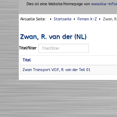
Dies ist eine Website/Homepage von
www.lkw-infos
Aktuelle Seite:
Startseite
Firmen X-Z
Zwan, R.
Zwan, R. van der (NL)
Titelfilter
Titel
Zwan Transport V.O.F., R. van der Teil 01