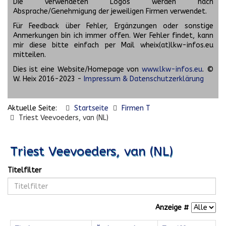
Die verwendeten Logos werden nach
Absprache/Genehmigung der jeweiligen Firmen verwendet.
Für Feedback über Fehler, Ergänzungen oder sonstige
Anmerkungen bin ich immer offen. Wer Fehler findet, kann
mir diese bitte einfach per Mail wheix(at)lkw-infos.eu
mitteilen.
Dies ist eine Website/Homepage von
www.lkw-infos.eu
. ©
W. Heix 2016-2023 -
Impressum & Datenschutzerklärung
Aktuelle Seite:
Startseite
Firmen T
Triest Veevoeders, van (NL)
Triest Veevoeders, van (NL)
Titelfilter
Anzeige #