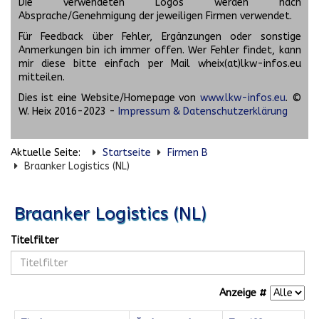
Die verwendeten Logos werden nach
Absprache/Genehmigung der jeweiligen Firmen verwendet.
Für Feedback über Fehler, Ergänzungen oder sonstige
Anmerkungen bin ich immer offen. Wer Fehler findet, kann
mir diese bitte einfach per Mail wheix(at)lkw-infos.eu
mitteilen.
Dies ist eine Website/Homepage von
www.lkw-infos.eu
. ©
W. Heix 2016-2023 -
Impressum & Datenschutzerklärung
Aktuelle Seite:
Startseite
Firmen B
Braanker Logistics (NL)
Braanker Logistics (NL)
Titelfilter
Anzeige #