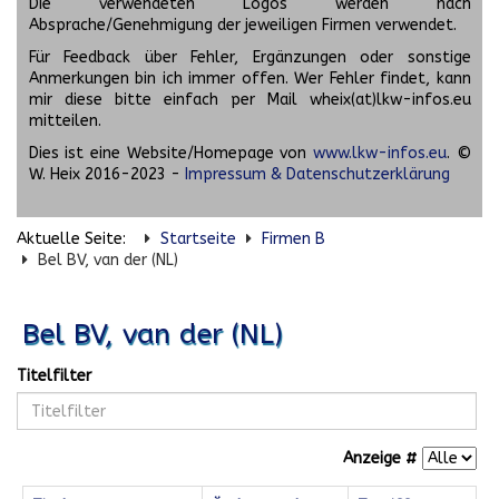
Die verwendeten Logos werden nach
Absprache/Genehmigung der jeweiligen Firmen verwendet.
Für Feedback über Fehler, Ergänzungen oder sonstige
Anmerkungen bin ich immer offen. Wer Fehler findet, kann
mir diese bitte einfach per Mail wheix(at)lkw-infos.eu
mitteilen.
Dies ist eine Website/Homepage von
www.lkw-infos.eu
. ©
W. Heix 2016-2023 -
Impressum & Datenschutzerklärung
Aktuelle Seite:
Startseite
Firmen B
Bel BV, van der (NL)
Bel BV, van der (NL)
Titelfilter
Anzeige #