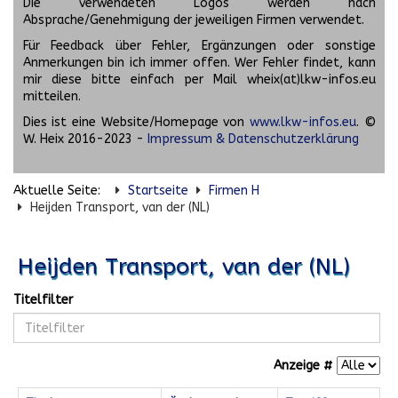
Die verwendeten Logos werden nach
Absprache/Genehmigung der jeweiligen Firmen verwendet.
Für Feedback über Fehler, Ergänzungen oder sonstige
Anmerkungen bin ich immer offen. Wer Fehler findet, kann
mir diese bitte einfach per Mail wheix(at)lkw-infos.eu
mitteilen.
Dies ist eine Website/Homepage von
www.lkw-infos.eu
. ©
W. Heix 2016-2023 -
Impressum & Datenschutzerklärung
Aktuelle Seite:
Startseite
Firmen H
Heijden Transport, van der (NL)
Heijden Transport, van der (NL)
Titelfilter
Anzeige #