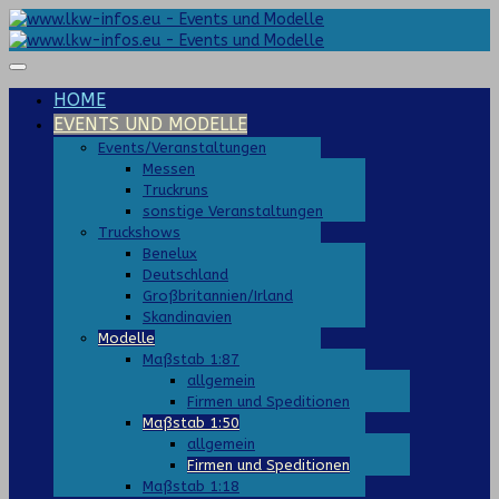
HOME
EVENTS UND MODELLE
Events/Veranstaltungen
Messen
Truckruns
sonstige Veranstaltungen
Truckshows
Benelux
Deutschland
Großbritannien/Irland
Skandinavien
Modelle
Maßstab 1:87
allgemein
Firmen und Speditionen
Maßstab 1:50
allgemein
Firmen und Speditionen
Maßstab 1:18