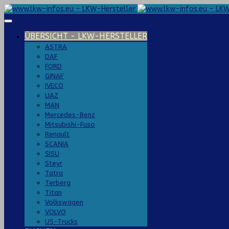
ÜBERSICHT - LKW-HERSTELLER
ASTRA
DAF
FORD
GINAF
IVECO
LIAZ
MAN
Mercedes-Benz
Mitsubishi-Fuso
Renault
SCANIA
SISU
Steyr
Tatra
Terberg
Titan
Volkswagen
VOLVO
US-Trucks