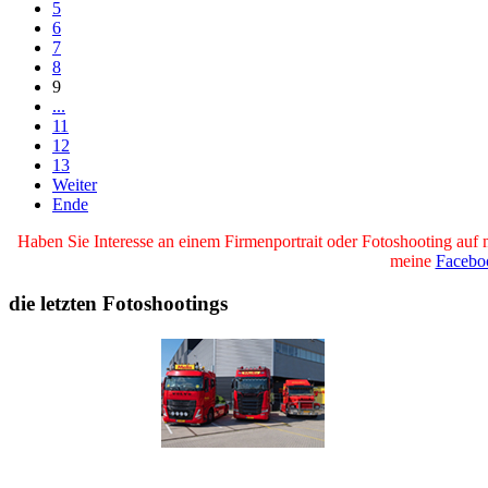
5
6
7
8
9
...
11
12
13
Weiter
Ende
Haben Sie Interesse an einem Firmenportrait oder Fotoshooting auf 
meine
Facebo
die letzten Fotoshootings