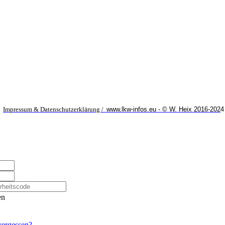
Impressum & Datenschutzerklärung /
www.lkw-infos.eu - © W. Heix 2016-202
4
en
ergessen?