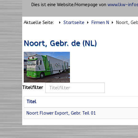
Dies ist eine Website/Homepage von
www.lkw-infos
Aktuelle Seite:
Startseite
Firmen N
Noort, Gebr
Noort, Gebr. de (NL)
Titelfilter
Titel
Noort Flower Export, Gebr. Teil 01