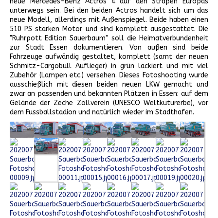
neue Mercedes-Benz Actros 4 auf den Straßen Europas
unterwegs sein. Bei den beiden Actros handelt sich um das
neue Modell, allerdings mit Außenspiegel. Beide haben einen
510 PS starken Motor und sind komplett ausgestattet. Die
"Ruhrpott Edition Sauerbaum" soll die Heimatverbundenheit
zur Stadt Essen dokumentieren. Von außen sind beide
Fahrzeuge aufwändig gestaltet, komplett (samt der neuen
Schmitz-Cargobull Auflieger) in grün lackiert und mit viel
Zubehör (Lampen etc.) versehen. Dieses Fotoshooting wurde
ausschießlich mit diesen beiden neuen LKW gemacht und
zwar an passenden und bekannten Plätzen in Essen: auf dem
Gelände der Zeche Zollverein (UNESCO Weltkuturerbe), vor
dem Fussballstadion und natürlich wieder im Stadthafen.