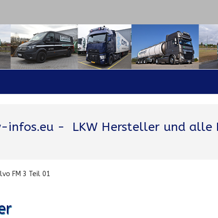
-infos.eu
- LKW Hersteller und alle 
lvo FM 3 Teil 01
er