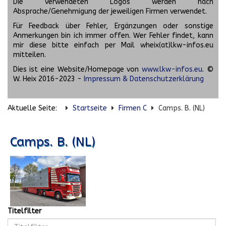
Die verwendeten Logos werden nach
Absprache/Genehmigung der jeweiligen Firmen verwendet.
Für Feedback über Fehler, Ergänzungen oder sonstige
Anmerkungen bin ich immer offen. Wer Fehler findet, kann
mir diese bitte einfach per Mail wheix(at)lkw-infos.eu
mitteilen.
Dies ist eine Website/Homepage von
www.lkw-infos.eu
. ©
W. Heix 2016-2023 -
Impressum & Datenschutzerklärung
Aktuelle Seite:
Startseite
Firmen C
Camps. B. (NL)
Camps. B. (NL)
Titelfilter